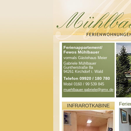
Ferienappartement/
Fewos Mühlbauer
vormals Gästehaus Meier
Gabriele Mühlbauer
Guntherstraße 8a
94261 Kirchdorf i. Wald
Telefon 09920 / 180 780
Mobil 0160 / 99 539 845
muehlbauer.gabriele@gmx.de
Feri
INFRAROTKABINE