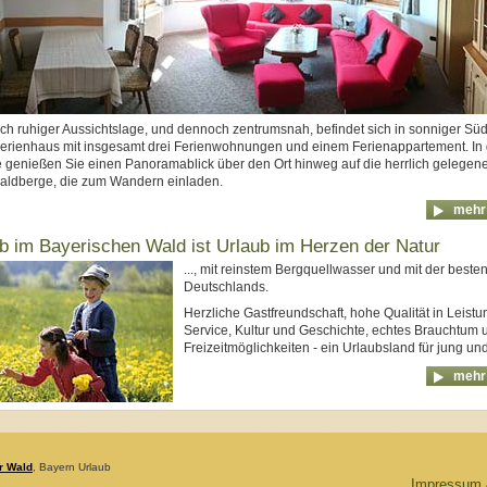
lich ruhiger Aussichtslage, und dennoch zentrumsnah, befindet sich in sonniger Sü
erienhaus mit insgesamt drei Ferienwohnungen und einem Ferienappartement. In 
genießen Sie einen Panoramablick über den Ort hinweg auf die herrlich gelegen
aldberge, die zum Wandern einladen.
mehr 
b im Bayerischen Wald ist Urlaub im Herzen der Natur
..., mit reinstem Bergquellwasser und mit der besten
Deutschlands.
Herzliche Gastfreundschaft, hohe Qualität in Leist
Service, Kultur und Geschichte, echtes Brauchtum 
Freizeitmöglichkeiten - ein Urlaubsland für jung und 
mehr 
r Wald
, Bayern Urlaub
Impressum 