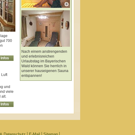
dlage
gut 700
en
Nach einem anstrengenden
und erlebnisreichen
Infos
Urlaubstag im Bayerischen
Wald können Sie herrlich in
unserer hauseigenen Sauna
 Luft
entspannen!
ung und
und viele
alt.
Infos
& Datenschutz
E-Mail
Sitemap