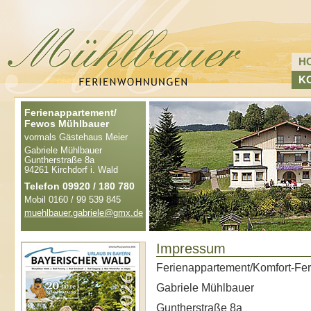
H
K
Ferienappartement/
Fewos Mühlbauer
vormals Gästehaus Meier
Gabriele Mühlbauer
Guntherstraße 8a
94261 Kirchdorf i. Wald
Telefon 09920 / 180 780
Mobil 0160 / 99 539 845
muehlbauer.gabriele@gmx.de
Impressum
Ferienappartement/Komfort-F
Gabriele Mühlbauer
Guntherstraße 8a