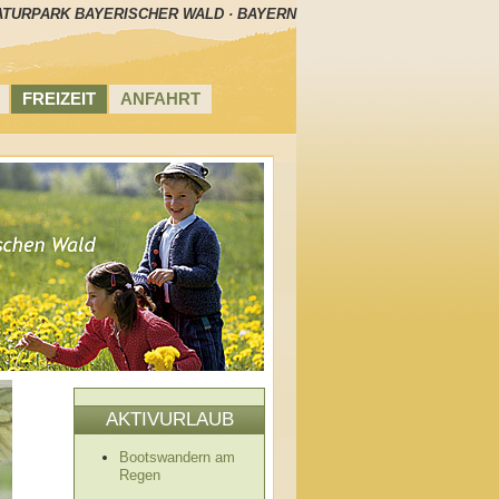
ATURPARK BAYERISCHER WALD · BAYERN
FREIZEIT
ANFAHRT
AKTIVURLAUB
Bootswandern am
Regen