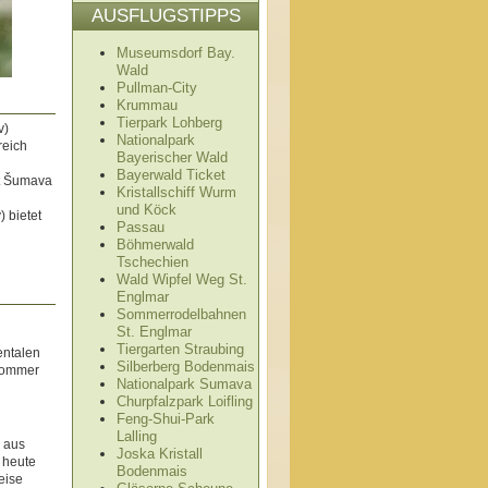
AUSFLUGSTIPPS
Museumsdorf Bay.
Wald
Pullman-City
Krummau
Tierpark Lohberg
v)
Nationalpark
reich
Bayerischer Wald
Bayerwald Ticket
et Šumava
Kristallschiff Wurm
und Köck
 bietet
Passau
Böhmerwald
Tschechien
Wald Wipfel Weg St.
Englmar
Sommerrodelbahnen
St. Englmar
Tiergarten Straubing
entalen
Silberberg Bodenmais
 Sommer
Nationalpark Sumava
Churpfalzpark Loifling
Feng-Shui-Park
Lalling
 aus
Joska Kristall
d heute
Bodenmais
eise