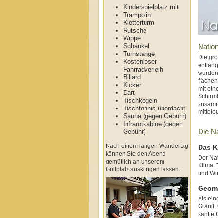
Kinderspielplatz mit
Trampolin
Kletterturm
Rutsche
Wippe
Schaukel
Natio
Turnstange
Die gro
Kostenloser
entlang
Fahrradverleih
wurden 
Billard
flächen
Kicker
mit ein
Dart
Schirm
Tischkegeln
zusamm
Tischtennis überdacht
mittele
Sauna (gegen Gebühr)
Infrarotkabine (gegen
Die N
Gebühr)
Nach einem langen Wandertag
Das K
können Sie den Abend
Der Nat
gemütlich an unserem
Klima. 
Grillplatz ausklingen lassen.
und Win
Geom
Als ein
Granit,
sanfte