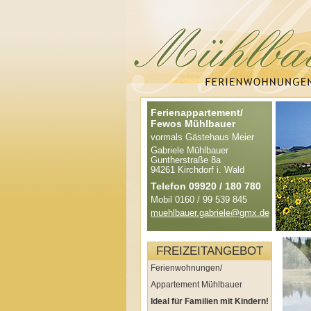
Ferienappartement/
Fewos Mühlbauer
vormals Gästehaus Meier
Gabriele Mühlbauer
Guntherstraße 8a
94261 Kirchdorf i. Wald
Telefon 09920 / 180 780
Mobil 0160 / 99 539 845
muehlbauer.gabriele@gmx.de
FREIZEITANGEBOT
Ferienwohnungen/
Appartement Mühlbauer
Ideal für Familien mit Kindern!