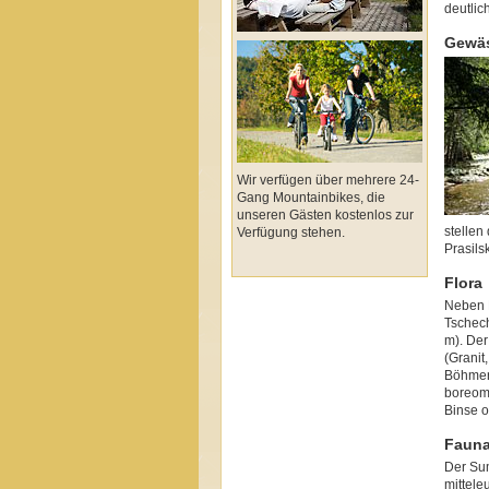
deutlic
Gewä
Wir verfügen über mehrere 24-
Gang Mountainbikes, die
unseren Gästen kostenlos zur
stellen
Verfügung stehen.
Prasil
Flora
Neben 
Tschec
m). Der
(Granit
Böhmer
boreomo
Binse o
Faun
Der Sum
mittele