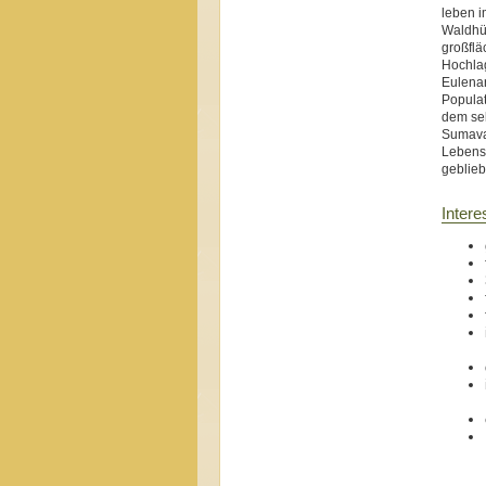
leben i
Waldhüh
großflä
Hochlag
Eulenar
Populat
dem sel
Sumava-
Lebensr
geblieb
Inter