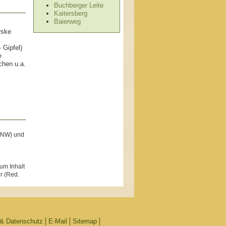
Buchberger Leite
Kaitersberg
Baierweg
rske
 Gipfel)
e
chen u.a.
 (NW) und
um Inhalt
r (Red.
& Datenschutz
E-Mail
Sitemap