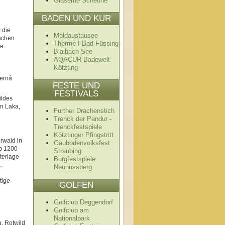
Gläserne Scheune
BADEN UND KUR
 die
Moldaustausee
achen
Therme I Bad Füssing
e.
Blaibach See
AQACUR Badewelt
Kötzting
erná
FESTE UND
FESTIVALS
ildes
en Laka,
Further Drachenstich
Trenck der Pandur -
Trenckfestspiele
Kötztinger Pfingstritt
rwald in
Gäubodenvolksfest
b 1200
Straubing
terlage
Burgfestspiele
.
Neunussberg
tige
GOLFEN
Golfclub Deggendorf
Golfclub am
Nationalpark
a. Rotwild