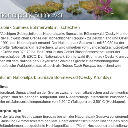
nalpark Sumava Böhmerwald in Tschechien
ßflächigen Gebirgsteile des Nationalparks Sumava im Böhmerwald (Cesky Krumlo
 der südwestlichen Grenze der Tschechischen Republik zu Deutschland und Öster
1991 zum Nationalpark ernannt. Der Nationalpark Šumava ist mit 69.030 ha der
größte Nationalpark in Tschechien. Er wird umgeben vom Landschaftsschutzgebi
er Größe von 97.970 ha. Seit 1990 ist das Gebiet Biosphärenreservat unter der
herrschaft der UNESCO. Der Nationalpark Böhmerwald (Krummau / Cesky Krumlov)
en mit dem Nationalpark Bayerischer Wald das größte zusammenhängende
uropäische Waldgebiet, das oft auch als
Grünes Dach Europas
bezeichnet wird.
atur im Nationalpark Sumava Böhmerwald (Cesky Krumlov)
lima
ionalpark Sumava liegt an der Grenze zwischen dem atlantischen und dem kontin
Typisch sind die geringen Temperatur- und Niederschlagsunterschiede zwischen
ter mit Jahresmitteltemperaturen von 6,50° C (Tallagen) bis 3,50° C (Hochlagen).
orphologie
er der ältesten Gebirgszüge Europas besteht der Nationalpark Sumava vorwiegend
 Gneis und Glimmerschiefern gebildet. Charakterischtisch für den Nationalpark sin
 Geländeformen, ausgedehnte Hochlagenflächen (Plánì - Hochebene) und stellenw