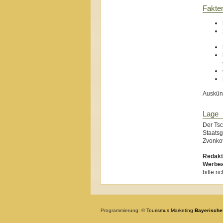
Fakte
Auskünf
Lage
Der Tsc
Staats
Zvonkov
Redakt
Werbea
bitte r
Programmierung: ©
Tourismus
Marketing
Bayerische