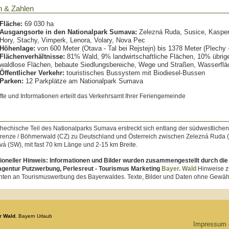
n & Zahlen
Fläche:
69 030 ha
Ausgangsorte in den Nationalpark Sumava:
Zelezná Ruda, Susice, Kaspe
Hory, Stachy, Vimperk, Lenora, Volary, Nova Pec
Höhenlage:
von 600 Meter (Otava - Tal bei Rejstejn) bis 1378 Meter (Plechy -
Flächenverhältnisse:
81% Wald, 9% landwirtschaftliche Flächen, 10% übrig
waldlose Flächen, bebaute Siedlungsbereiche, Wege und Straßen, Wasserflä
Öffentlicher Verkehr:
touristisches Bussystem mit Biodiesel-Bussen
Parken:
12 Parkplätze am Nationalpark Sumava
te und Informationen erteilt das Verkehrsamt Ihrer Feriengemeinde
hechische Teil des Nationalparks Sumava erstreckt sich entlang der südwestlichen
grenze / Böhmerwald (CZ) zu Deutschland und Österreich zwischen Zelezná Ruda
á (SW), mit fast 70 km Länge und 2-15 km Breite.
ioneller Hinweis: Informationen und Bilder wurden zusammengestellt durch die
gentur Putzwerbung, Perlesreut - Tourismus Marketing
Bayer. Wald
Hinweise z
ichten an Tourismuswerbung des Bayerwaldes. Texte, Bilder und Daten ohne Gewäh
r Wald
,
Bayern
Urlaub
Impressum 