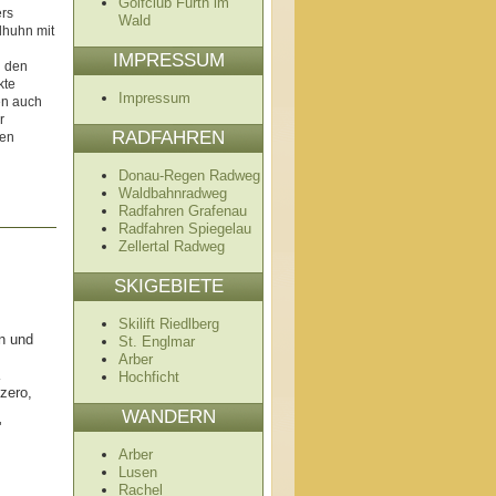
Golfclub Furth im
ers
Wald
lhuhn mit
IMPRESSUM
n den
kte
Impressum
en auch
r
RADFAHREN
len
Donau-Regen Radweg
Waldbahnradweg
Radfahren Grafenau
Radfahren Spiegelau
Zellertal Radweg
SKIGEBIETE
Skilift Riedlberg
n und
St. Englmar
Arber
Hochficht
zero,
WANDERN
'
Arber
Lusen
Rachel