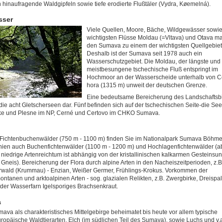
h hinaufragende Waldgipfeln sowie tiefe erodierte Flußtäler (Vydra, Køemelná).
sser
Viele Quellen, Moore, Bäche, Wildgewässer sowie
wichtigsten Flüsse Moldau (=Vltava) und Otava m
den Sumava zu einem der wichtigsten Quellgebiet
Deshalb ist der Sumava seit 1978 auch ein
Wasserschutzgebiet. Die Moldau, der längste und
meistbesungene tschechische Fluß entspringt im
Hochmoor an der Wasserscheide unterhalb von C
hora (1315 m) unweit der deutschen Grenze.
Eine bedeutsame Bereicherung des Landschaftsb
 die acht Gletscherseen dar. Fünf befinden sich auf der tschechischen Seite-die Se
ske und Plesne im NP, Cerné und Certovo im CHKO Sumava.
Fichtenbuchenwälder (750 m - 1100 m) finden Sie im Nationalpark Sumava Böhme
hien auch Buchenfichtenwälder (1100 m - 1200 m) und Hochlagenfichtenwälder (a
 niedrige Artenreichtum ist abhängig von der kristallinischen kalkarmen Gesteinsun
, Gneis). Bereicherung der Flora durch alpine Arten in den Nacheiszeitperioden, z.B
wald (Krummau) - Enzian, Weißer Germer, Frühlings-Krokus. Vorkommen der
ntanen und arktoalpinen Arten - sog. glazialen Relikten, z.B. Zwergbirke, Dreispal
der Wasserfarn Igelsporiges Brachsenkraut.
a
ava als charakteristisches Mittelgebirge beheimatet bis heute vor allem typische
uropäische Waldtierarten. Elch (im südlichen Teil des Sumava), sowie Luchs und v.