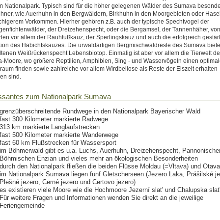
m Nationalpark. Typisch sind für die höher gelegenen Wälder des Sumava besond
ner, wie Auerhuhn in den Bergwäldern, Birkhuhn in den Moorgebieten oder Hase
chigerem Vorkommen. Hierher gehören z.B. auch der typische Spechtvogel der
enfichtenwälder, der Dreizehenspecht, oder die Bergamsel, der Tannenhäher, vo
ten vor allem der Rauhfußkauz, der Sperlingskauz und auch die erfolgreich gestär
ion des Habichtskauzes. Die urwaldartigen Bergmischwaldreste des Sumava biet
tenen Weißrückenspecht Lebensbiotop. Einmalig ist aber vor allem die Tierwelt de
Moore, wo größere Reptilien, Amphibien, Sing - und Wasservögeln einen optima
aum finden sowie zahlreiche vor allem Wirdbellose als Reste der Eiszeit erhalten
en sind.
essantes zum Nationalpark Sumava
grenzüberschreitende Rundwege in den Nationalpark Bayerischer Wald
fast 300 Kilometer markierte Radwege
313 km markierte Langlaufstrecken
fast 500 Kilometer markierte Wanderwege
fast 60 km Flußstrecken für Wassersport
im Böhmerwald gibt es u.a. Luchs, Auerhuhn, Dreizehenspecht, Pannonische
Böhmischen Enzian und vieles mehr an ökologischen Besonderheiten
durch den Nationalpark fließen die beiden Flüsse Moldau (=Vltava) und Otava
im Nationalpark Sumava liegen fünf Gletscherseen (Jezero Laka, Prášilské je
Plešné jezero, Cerné jezero und Certovo jezero)
es existieren viele Moore wie die Hochmoore Jezerní slat' und Chalupska slat
Für weitere Fragen und Informationen wenden Sie direkt an die jeweilige
Feriengemeinde