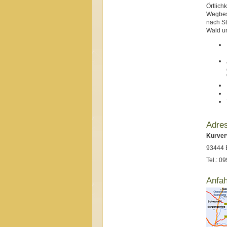
Örtlich
Wegbesc
nach St
Wald un
Adre
Kurverw
93444 
Tel.: 
Anfah