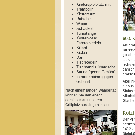
Kinderspielplatz mit
Trampolin
Kletterturm
Rutsche
Wippe
Schaukel
Turnstange
Kostenloser
600. K
Fahrradverleih
Als gro
Billard
Bittpro
Kicker
geschmü
Dart
tausend
Tischkegeln
schufen
Tischtennis überdacht
damit n
Sauna (gegen Gebühr)
größte 
Infrarotkabine (gegen
Gebühr)
Aber ni
hinaus
Nach einem langen Wandertag
Status 
können Sie den Abend
Allerhe
gemütlich an unserem
Gläubig
Grillplatz ausklingen lassen.
Kötzt
Der Pfi
beritte
1412 zu
Steinbü