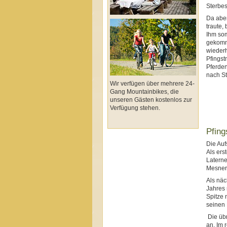
Sterbe
Da aber
traute,
Ihm so
gekomme
wiederh
Pfingst
Pferden
nach S
Wir verfügen über mehrere 24-
Gang Mountainbikes, die
unseren Gästen kostenlos zur
Verfügung stehen.
Pfing
Die Auf
Als ers
Laterne
Mesner 
Als näc
Jahres 
Spitze 
seinen 
Die übr
an. Im 