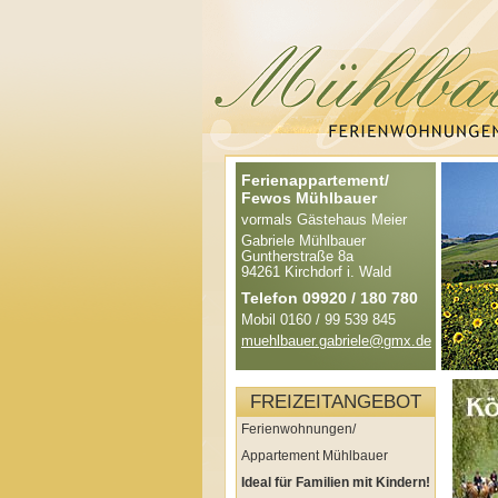
Ferienappartement/
Fewos Mühlbauer
vormals Gästehaus Meier
Gabriele Mühlbauer
Guntherstraße 8a
94261 Kirchdorf i. Wald
Telefon 09920 / 180 780
Mobil 0160 / 99 539 845
muehlbauer.gabriele@gmx.de
FREIZEITANGEBOT
Ferienwohnungen/
Appartement Mühlbauer
Ideal für Familien mit Kindern!