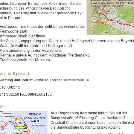
keiten. Im unteren Bereich des Fotos finden Sie die
hreibung des Pfingstritts von Bad Kötzting
einbühl. Der Pfingstritt ist einer der größten im Bayr.
d in Europa.
Festwiese: hier findet der Zeltbetrieb während der
Festwoche statt.
Amberger Insel: hier findet
die Zugleistungsprüfung der Kaltblut- und Haflingerzüchtervereinigung Bayeri
Wald für Kaltblutpferde und Haflinger statt.
Kunstausstellung in der Realschule.
Reithalle untere Au mit dem Kötztinger Pferdemarkt.
Traditionsverein mit Museum.
sse & Kontakt
altung und Tourist - Info
Bad KötztingHerrenstraße 10
Bad Kötzting
09941/602150 Fax: 09941/602155
rt
Aus Regensburg kommend
fahren Sie auf der
Bundesstraße 16 Richtung Cham. Nachdem Sie di
Ortschaft Cham durchfahren haben, biegen Sie rech
die Bundesstraße 85 Richtung Bad Kötzing.