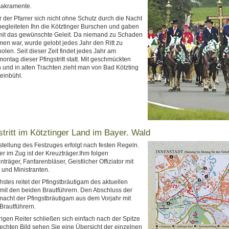
sakramente.
 der Pfarrer sich nicht ohne Schutz durch die Nacht
 begleiteten Ihn die Kötztinger Burschen und gaben
mit das gewünschte Geleit. Da niemand zu Schaden
n war, wurde gelobt jedes Jahr den Ritt zu
olen. Seit dieser Zeit findet jedes Jahr am
montag dieser Pfingstritt statt. Mit geschmückten
 und in alten Trachten zieht man von Bad Kötzting
teinbühl.
stritt im Kötztinger Land im Bayer. Wald
stellung des Festzuges erfolgt nach festen Regeln.
ter im Zug ist der Kreuzträger.Ihm folgen
nträger, Fanfarenbläser, Geistlicher Offiziator mit
und Ministranten.
hstes reitet der Pfingstbräutigam des aktuellen
mit den beiden Brautführern. Den Abschluss der
macht der Pfingstbräutigam aus dem Vorjahr mit
Brautführern.
igen Reiter schließen sich einfach nach der Spitze
rechten Bild sehen Sie eine Übersicht der einzelnen