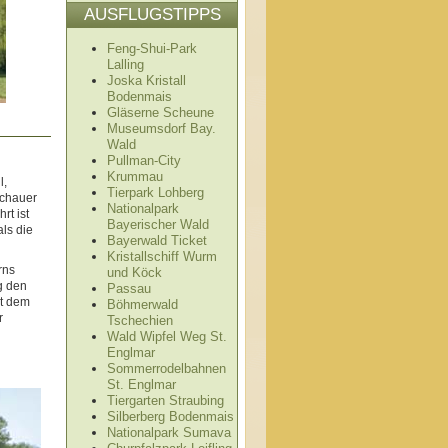
AUSFLUGSTIPPS
Feng-Shui-Park
Lalling
Joska Kristall
Bodenmais
Gläserne Scheune
Museumsdorf Bay.
Wald
Pullman-City
Krummau
l,
Tierpark Lohberg
schauer
Nationalpark
rt ist
Bayerischer Wald
als die
Bayerwald Ticket
Kristallschiff Wurm
rns
und Köck
g den
Passau
it dem
Böhmerwald
r
Tschechien
Wald Wipfel Weg St.
Englmar
Sommerrodelbahnen
St. Englmar
Tiergarten Straubing
Silberberg Bodenmais
Nationalpark Sumava