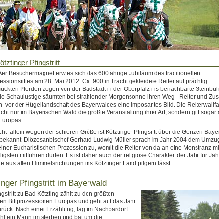
ötztinger Pfingstritt
ßer Besuchermagnet erwies sich das 600jährige Jubiläum des traditionellen
zessionsrittes am 28. Mai 2012. Ca. 900 in Tracht gekleidete Reiter auf prächtig
ckten Pferden zogen von der Badstadt in der Oberpfalz ins benachbarte Steinbüh
e Schaulustige säumten bei strahlender Morgensonne ihren Weg - Reiter und Zu
 vor der Hügellandschaft des Bayerwaldes eine imposantes Bild. Die Reiterwallfah
icht nur im Bayerischen Wald die größte Veranstaltung ihrer Art, sondern gilt sogar 
Europas.
cht allein wegen der schieren Größe ist Kötztinger Pfingsritt über die Genzen Baye
 bekannt. Diözesanbischof Gerhard Ludwig Müller sprach im Jahr 2004 dem Umzu
einer Eucharistischen Prozession zu, womit die Reiter von da an eine Monstranz m
iligsten mitführen dürfen. Es ist daher auch der religiöse Charakter, der Jahr für Jah
e aus allen Himmelsrichtungen ins Kötztinger Land pilgern lässt.
inger Pfingstritt im Bayerwald
ngstritt zu Bad Kötzting zählt zu den größten
nen Bittprozessionen Europas und geht auf das Jahr
rück. Nach einer Erzählung, lag im Nachbardorf
hl ein Mann im sterben und bat um die