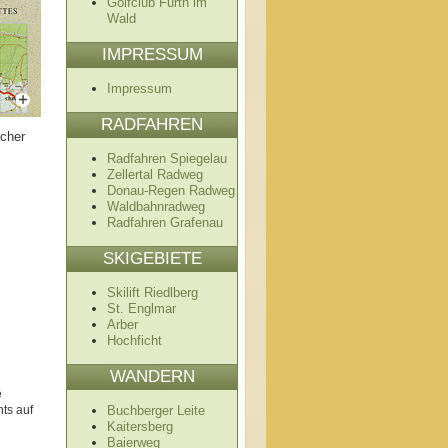
Golfclub Furth im
Wald
IMPRESSUM
Impressum
RADFAHREN
scher
Radfahren Spiegelau
Zellertal Radweg
Donau-Regen Radweg
Waldbahnradweg
Radfahren Grafenau
SKIGEBIETE
Skilift Riedlberg
St. Englmar
Arber
Hochficht
WANDERN
e
ts auf
Buchberger Leite
Kaitersberg
Baierweg