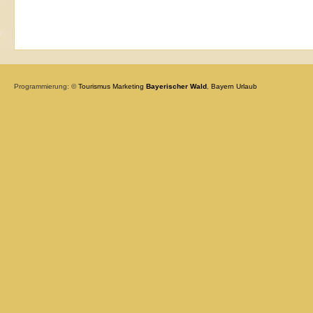
Programmierung: ©
Tourismus
Marketing
Bayerischer Wald
,
Bayern
Urlaub