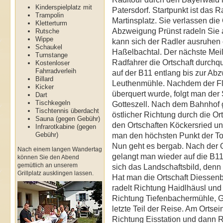
Kinderspielplatz mit
Patersdorf. Startpunkt ist das 
Trampolin
Martinsplatz. Sie verlassen die 
Kletterturm
Abzweigung Prünst radeln Sie 
Rutsche
Wippe
kann sich der Radler ausruhen d
Schaukel
Haßelbachtal. Der nächste Mei
Turnstange
Radfahrer die Ortschaft durchqu
Kostenloser
Fahrradverleih
auf der B11 entlang bis zur Ab
Billard
Leuthenmühle. Nachdem der Fl
Kicker
überquert wurde, folgt man der
Dart
Tischkegeln
Gotteszell. Nach dem Bahnhof g
Tischtennis überdacht
östlicher Richtung durch die Or
Sauna (gegen Gebühr)
den Ortschaften Köckersried un
Infrarotkabine (gegen
Gebühr)
man den höchsten Punkt der Tou
Nun geht es bergab. Nach der O
Nach einem langen Wandertag
gelangt man wieder auf die B11
können Sie den Abend
gemütlich an unserem
sich das Landschaftsbild, denn 
Grillplatz ausklingen lassen.
Hat man die Ortschaft Diessenb
radelt Richtung Haidlhäusl und 
Richtung Tiefenbachermühle, G
letzte Teil der Reise. Am Orts
Richtung Eisstation und dann