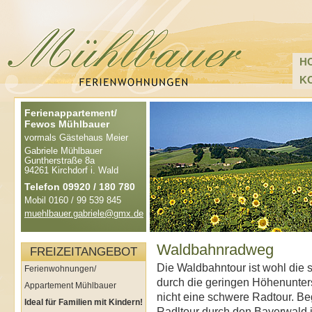
H
K
Ferienappartement/
Fewos Mühlbauer
vormals Gästehaus Meier
Gabriele Mühlbauer
Guntherstraße 8a
94261 Kirchdorf i. Wald
Telefon 09920 / 180 780
Mobil 0160 / 99 539 845
muehlbauer.gabriele@gmx.de
Waldbahnradweg
FREIZEITANGEBOT
Die Waldbahntour ist wohl die 
Ferienwohnungen/
durch die geringen Höhenunte
Appartement Mühlbauer
nicht eine schwere Radtour. Be
Ideal für Familien mit Kindern!
Radltour durch den Bayerwald is